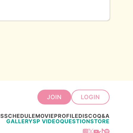
JOIN
LOGIN
S
SCHEDULE
MOVIE
PROFILE
DISCO
Q&A
GALLERY
SP VIDEO
QUESTION
STORE