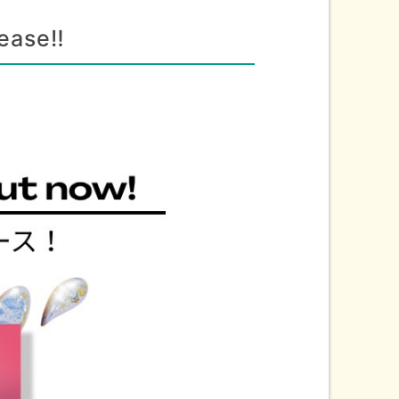
ease‼