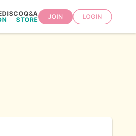
E
DISCO
Q&A
JOIN
LOGIN
ON
STORE